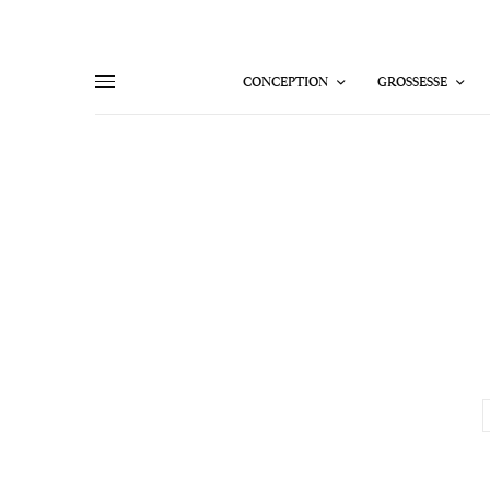
CONCEPTION
GROSSESSE