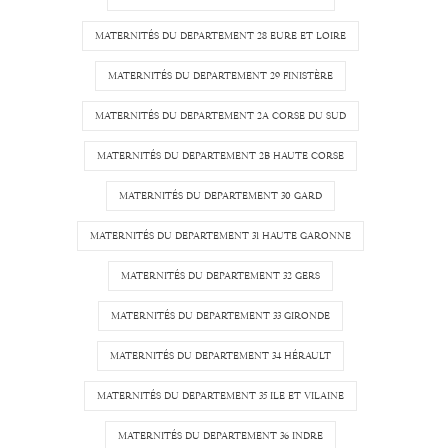
MATERNITÉS DU DEPARTEMENT 28 EURE ET LOIRE
MATERNITÉS DU DEPARTEMENT 29 FINISTÈRE
MATERNITÉS DU DEPARTEMENT 2A CORSE DU SUD
MATERNITÉS DU DEPARTEMENT 2B HAUTE CORSE
MATERNITÉS DU DEPARTEMENT 30 GARD
MATERNITÉS DU DEPARTEMENT 31 HAUTE GARONNE
MATERNITÉS DU DEPARTEMENT 32 GERS
MATERNITÉS DU DEPARTEMENT 33 GIRONDE
MATERNITÉS DU DEPARTEMENT 34 HÉRAULT
MATERNITÉS DU DEPARTEMENT 35 ILE ET VILAINE
MATERNITÉS DU DEPARTEMENT 36 INDRE