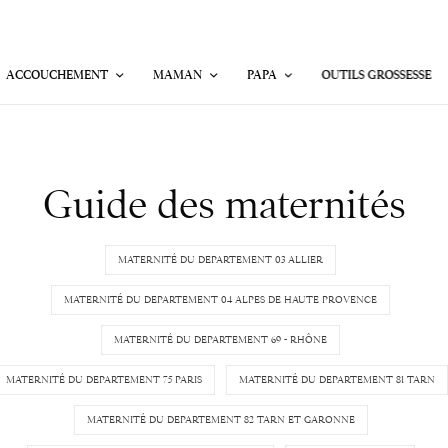
ACCOUCHEMENT
MAMAN
PAPA
OUTILS GROSSESSE
Guide des maternités
MATERNITÉ DU DEPARTEMENT 03 ALLIER
MATERNITÉ DU DEPARTEMENT 04 ALPES DE HAUTE PROVENCE
MATERNITÉ DU DEPARTEMENT 69 - RHÔNE
MATERNITÉ DU DEPARTEMENT 75 PARIS
MATERNITÉ DU DEPARTEMENT 81 TARN
MATERNITÉ DU DEPARTEMENT 82 TARN ET GARONNE