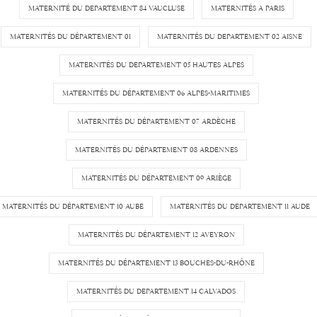
MATERNITÉ DU DEPARTEMENT 84 VAUCLUSE
MATERNITÉS A PARIS
MATERNITÉS DU DÉPARTEMENT 01
MATERNITÉS DU DEPARTEMENT 02 AISNE
MATERNITÉS DU DEPARTEMENT 05 HAUTES ALPES
MATERNITÉS DU DÉPARTEMENT 06 ALPES-MARITIMES
MATERNITÉS DU DÉPARTEMENT 07 ARDÈCHE
MATERNITÉS DU DÉPARTEMENT 08 ARDENNES
MATERNITÉS DU DÉPARTEMENT 09 ARIÈGE
MATERNITÉS DU DÉPARTEMENT 10 AUBE
MATERNITÉS DU DEPARTEMENT 11 AUDE
MATERNITÉS DU DÉPARTEMENT 12 AVEYRON
MATERNITÉS DU DÉPARTEMENT 13 BOUCHES-DU-RHÔNE
MATERNITÉS DU DEPARTEMENT 14 CALVADOS