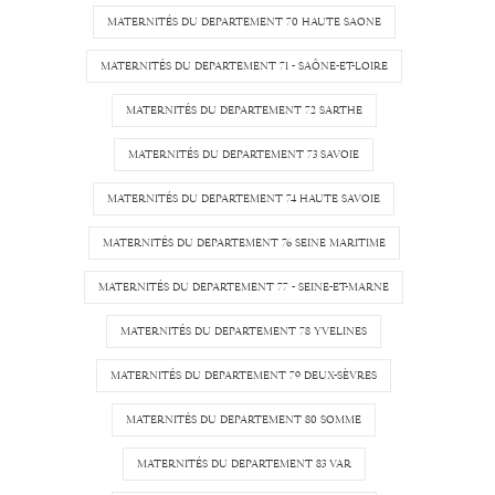
MATERNITÉS DU DEPARTEMENT 70 HAUTE SAONE
MATERNITÉS DU DEPARTEMENT 71 - SAÔNE-ET-LOIRE
MATERNITÉS DU DEPARTEMENT 72 SARTHE
MATERNITÉS DU DEPARTEMENT 73 SAVOIE
MATERNITÉS DU DEPARTEMENT 74 HAUTE SAVOIE
MATERNITÉS DU DEPARTEMENT 76 SEINE MARITIME
MATERNITÉS DU DEPARTEMENT 77 - SEINE-ET-MARNE
MATERNITÉS DU DEPARTEMENT 78 YVELINES
MATERNITÉS DU DEPARTEMENT 79 DEUX-SÈVRES
MATERNITÉS DU DEPARTEMENT 80 SOMME
MATERNITÉS DU DEPARTEMENT 83 VAR