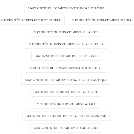
MATERNITÉS DU DEPARTEMENT 37 INDRE ET LOIRE
MATERNITÉS DU DEPARTEMENT 38 ISÈRE
MATERNITÉS DU DEPARTEMENT 39 JURA
MATERNITÉS DU DEPARTEMENT 40 LANDES
MATERNITÉS DU DEPARTEMENT 41 LOIRE ET CHER
MATERNITÉS DU DEPARTEMENT 42 LOIRE
MATERNITÉS DU DEPARTEMENT 43 HAUTE LOIRE
MATERNITÉS DU DEPARTEMENT 44 LOIRE ATLANTIQUE
MATERNITÉS DU DEPARTEMENT 45 LOIRET
MATERNITÉS DU DEPARTEMENT 46 LOT
MATERNITÉS DU DEPARTEMENT 47 LOT ET GARONNE
MATERNITÉS DU DEPARTEMENT 48 LOZÈRE