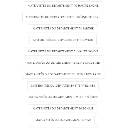
MATERNITÉS DU DEPARTEMENT 70 HAUTE SAONE
MATERNITÉS DU DEPARTEMENT 71 - SAÔNE-ET-LOIRE
MATERNITÉS DU DEPARTEMENT 72 SARTHE
MATERNITÉS DU DEPARTEMENT 73 SAVOIE
MATERNITÉS DU DEPARTEMENT 74 HAUTE SAVOIE
MATERNITÉS DU DEPARTEMENT 76 SEINE MARITIME
MATERNITÉS DU DEPARTEMENT 77 - SEINE-ET-MARNE
MATERNITÉS DU DEPARTEMENT 78 YVELINES
MATERNITÉS DU DEPARTEMENT 79 DEUX-SÈVRES
MATERNITÉS DU DEPARTEMENT 80 SOMME
MATERNITÉS DU DEPARTEMENT 83 VAR