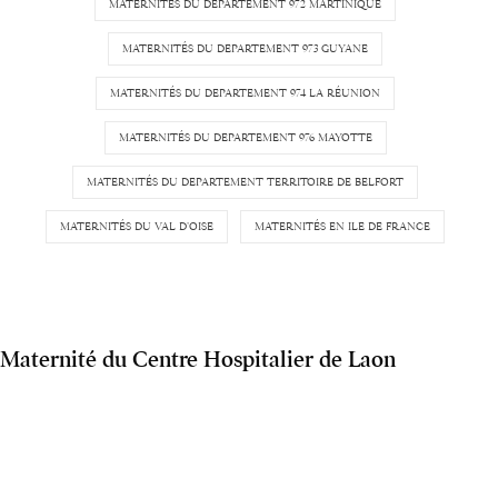
MATERNITÉS DU DEPARTEMENT 972 MARTINIQUE
MATERNITÉS DU DEPARTEMENT 973 GUYANE
MATERNITÉS DU DEPARTEMENT 974 LA RÉUNION
MATERNITÉS DU DEPARTEMENT 976 MAYOTTE
MATERNITÉS DU DEPARTEMENT TERRITOIRE DE BELFORT
MATERNITÉS DU VAL D'OISE
MATERNITÉS EN ILE DE FRANCE
Maternité du Centre Hospitalier de Laon