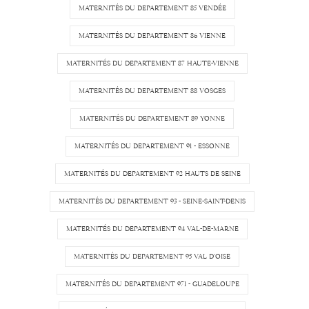
MATERNITÉS DU DEPARTEMENT 85 VENDÉE
MATERNITÉS DU DEPARTEMENT 86 VIENNE
MATERNITÉS DU DEPARTEMENT 87 HAUTE-VIENNE
MATERNITÉS DU DEPARTEMENT 88 VOSGES
MATERNITÉS DU DEPARTEMENT 89 YONNE
MATERNITÉS DU DEPARTEMENT 91 - ESSONNE
MATERNITÉS DU DEPARTEMENT 92 HAUTS DE SEINE
MATERNITÉS DU DEPARTEMENT 93 - SEINE-SAINT-DENIS
MATERNITÉS DU DEPARTEMENT 94 VAL-DE-MARNE
MATERNITÉS DU DEPARTEMENT 95 VAL D'OISE
MATERNITÉS DU DEPARTEMENT 971 - GUADELOUPE