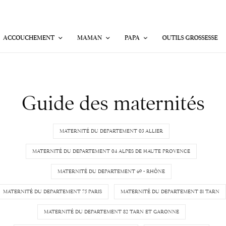
ACCOUCHEMENT
MAMAN
PAPA
OUTILS GROSSESSE
Guide des maternités
MATERNITÉ DU DEPARTEMENT 03 ALLIER
MATERNITÉ DU DEPARTEMENT 04 ALPES DE HAUTE PROVENCE
MATERNITÉ DU DEPARTEMENT 69 - RHÔNE
MATERNITÉ DU DEPARTEMENT 75 PARIS
MATERNITÉ DU DEPARTEMENT 81 TARN
MATERNITÉ DU DEPARTEMENT 82 TARN ET GARONNE