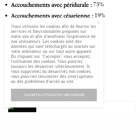
75%
Accouchements avec péridurale :
19%
Accouchements avec césarienne :
3/4 jour
Durée moyenne de séjour :
Nous utilisons les cookies afin de fournir les
services et fonctionnalités proposés sur
notre site et afin d’améliorer l’expérience de
Public
Établissements de type :
nos utilisateurs. Les cookies sont des
données qui sont téléchargés ou stockés sur
Adresse de la maternité :
votre ordinateur ou sur tout autre appareil.
En cliquant sur ”J’accepte”, vous acceptez
l’utilisation des cookies. Vous pourrez
50 Avenue de la République
toujours les désactiver ultérieurement. Si
vous supprimez ou désactivez nos cookies,
vous pourriez rencontrer des interruptions
15000 Aurillac
ou des problèmes d’accès au site.
Tel :
04 71 46 56 56
J'ACCEPTE L'UTILISATION DES COOKIES
A LIRE AUSSI
Maternité du Centre Hospitalier d’Aix
les Bains