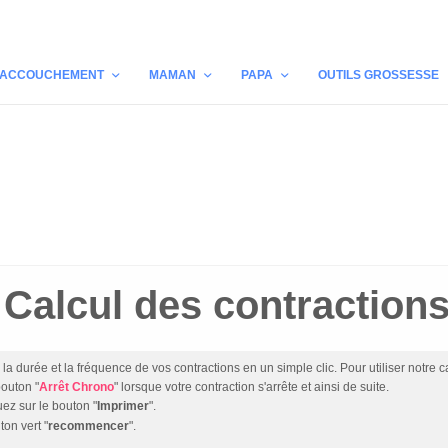
ACCOUCHEMENT
MAMAN
PAPA
OUTILS GROSSESSE
Calcul des contraction
a durée et la fréquence de vos contractions en un simple clic. Pour utiliser notre cal
bouton "
" lorsque votre contraction s'arrête et ainsi de suite.
Arrêt Chrono
uez sur le bouton "
".
Imprimer
on vert "
".
recommencer