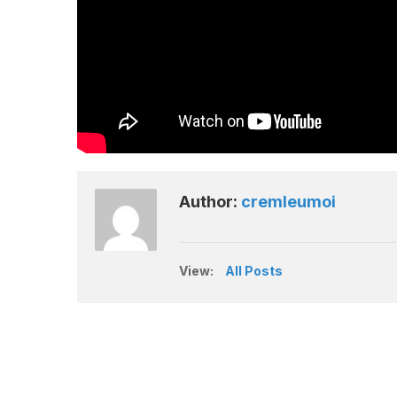
Author:
cremleumoi
View:
All Posts