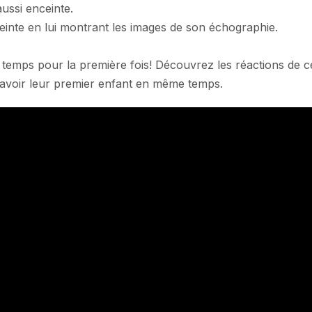
aussi enceinte.
einte en lui montrant les images de son échographie.
emps pour la première fois! Découvrez les réactions de c
’avoir leur premier enfant en même temps.