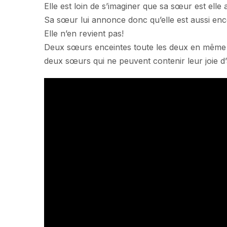
Elle est loin de s’imaginer que sa sœur est elle 
Sa sœur lui annonce donc qu’elle est aussi enc
Elle n’en revient pas!
Deux sœurs enceintes toute les deux en même t
deux sœurs qui ne peuvent contenir leur joie d