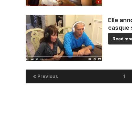
Elle an
casque s
Read mor
« Previous
1