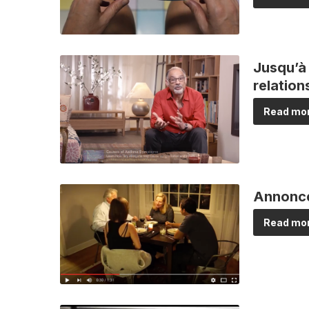
Jusqu’à
relation
Read mor
Annonce
Read mor