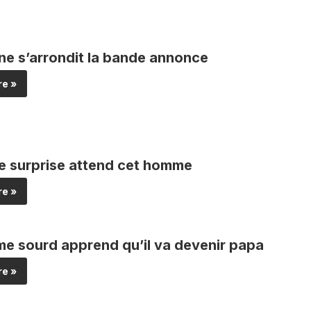
ne s’arrondit la bande annonce
e »
le surprise attend cet homme
e »
e sourd apprend qu’il va devenir papa
e »