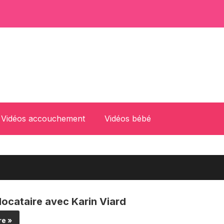
Vidéos accouchement
Vidéos bébé
 locataire avec Karin Viard
e »