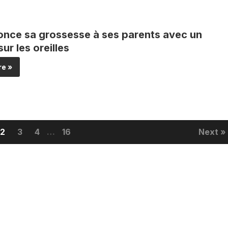
nonce sa grossesse à ses parents avec un
ur les oreilles
e »
2
3
4
…
16
Next »