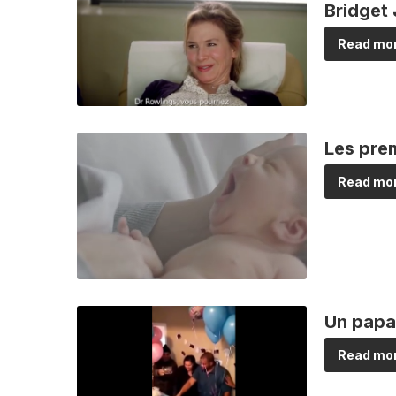
Bridget 
Read mor
Les pre
Read mor
Un papa 
Read mor