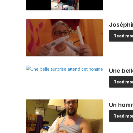
Joséphi
Read mor
Une bel
Read mor
Un homm
Read mor